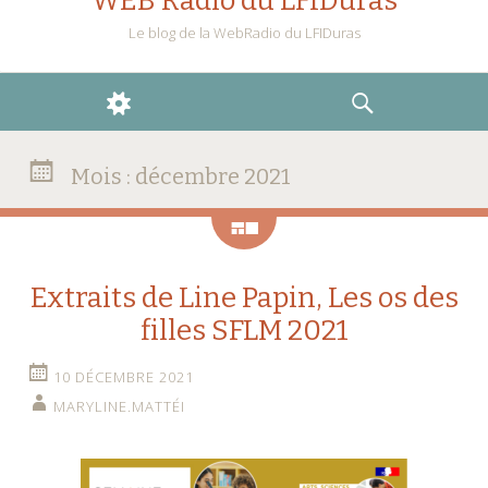
WEB Radio du LFIDuras
Le blog de la WebRadio du LFIDuras
WIDGETS
RECHERCHE
Mois :
décembre 2021
Galerie
Extraits de Line Papin, Les os des
filles SFLM 2021
10 DÉCEMBRE 2021
MARYLINE.MATTÉI