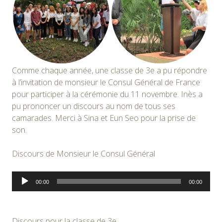
Comme chaque année, une classe de 3e a pu répondre
à l’invitation de monsieur le Consul Général de France
pour participer à la cérémonie du 11 novembre. Inès a
pu prononcer un discours au nom de tous ses
camarades. Merci à Sina et Eun Seo pour la prise de
son.
Discours de Monsieur le Consul Général
Lecteur
00:00
00:00
audio
Discours pour la classe de 3e