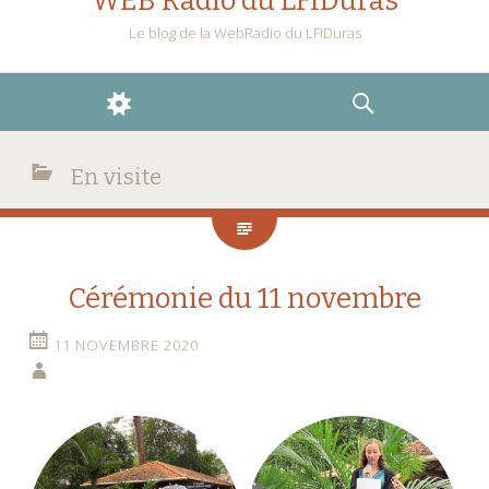
WEB Radio du LFIDuras
Le blog de la WebRadio du LFIDuras
WIDGETS
RECHERCHE
En visite
Cérémonie du 11 novembre
11 NOVEMBRE 2020