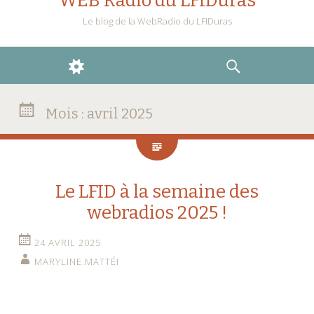
WEB Radio du LFIDuras
Le blog de la WebRadio du LFIDuras
WIDGETS
RECHERCHE
Mois :
avril 2025
Le LFID à la semaine des
webradios 2025 !
24 AVRIL 2025
MARYLINE.MATTÉI