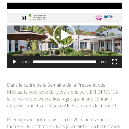
Lecteur
vidéo
00:00
19:16
Dans le cadre de la Semaine de la Presse et des
Médias, la webradio du lycée a pris part, EN DIRECT, à
la semaine des webradios regroupant une centaine
d’établissements du réseau AEFE à travers le monde !
Réécoutez ici notre émission de 20 minutes sur le
thème « Où est l’info ? » Nos journalistes en herbe vous