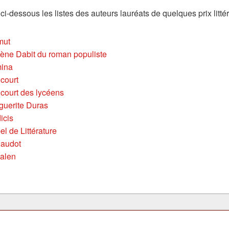
ci-dessous les listes des auteurs lauréats de quelques prix littér
mut
ène Dabit du roman populiste
mina
court
court des lycéens
guerite Duras
icis
el de Littérature
naudot
galen