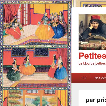
Petite
Le blog de Lettre
Menu
Fil
Nos écri
principal
par pri