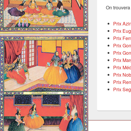
On trouvera 
Prix Azi
Prix Eug
Prix Fe
Prix Gon
Prix Gon
Prix Mar
Prix Méd
Prix Nob
Prix Re
Prix Se