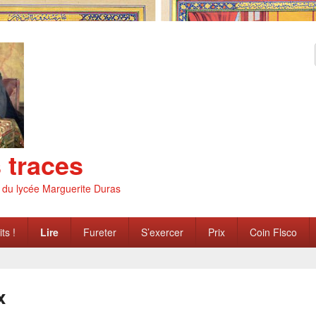
s traces
s du lycée Marguerite Duras
ts !
Lire
Fureter
S’exercer
Prix
Coin Flsco
x