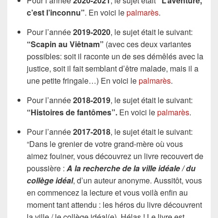
Pour l’année
2020-2021
, le sujet était
“L’aventure,
c’est l’inconnu”
. En voici le
palmarès
.
Pour l’année
2019-2020
, le sujet était le suivant:
“Scapin au Viêtnam”
(avec ces deux variantes
possibles: soit il raconte un de ses démêlés avec la
justice, soit il fait semblant d’être malade, mais il a
une petite fringale…) En voici le
palmarès
.
Pour l’année
2018-2019
, le sujet était le suivant:
“Histoires de fantômes”.
En voici le
palmarès
.
Pour l’année
2017-2018
, le sujet était le suivant:
“Dans le grenier de votre grand-mère où vous
aimez fouiner, vous découvrez un livre recouvert de
poussière :
A la recherche de la ville idéale / du
collège idéal
, d’un auteur anonyme. Aussitôt, vous
en commencez la lecture et vous voilà enfin au
moment tant attendu : les héros du livre découvrent
la ville / le collège idéal(e). Hélas ! Le livre est