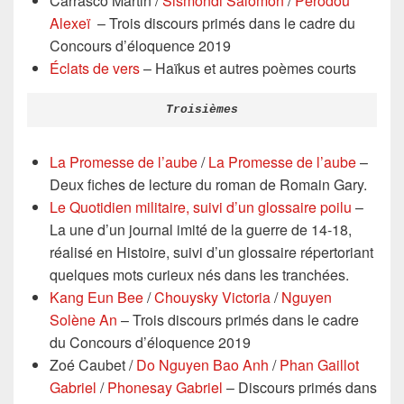
Carrasco Martin /
Sismondi Salomon
/
Perodou
Alexeï
– Trois discours primés dans le cadre du
Concours d’éloquence 2019
Éclats de vers
– Haïkus et autres poèmes courts
Troisièmes
La Promesse de l’aube
/
La Promesse de l’aube
–
Deux fiches de lecture du roman de Romain Gary.
Le Quotidien militaire, suivi d’un glossaire poilu
–
La une d’un journal imité de la guerre de 14-18,
réalisé en Histoire, suivi d’un glossaire répertoriant
quelques mots curieux nés dans les tranchées.
Kang Eun Bee
/
Chouysky Victoria
/
Nguyen
Solène An
– Trois discours primés dans le cadre
du Concours d’éloquence 2019
Zoé Caubet /
Do Nguyen Bao Anh
/
Phan Gaillot
Gabriel
/
Phonesay Gabriel
– Discours primés dans