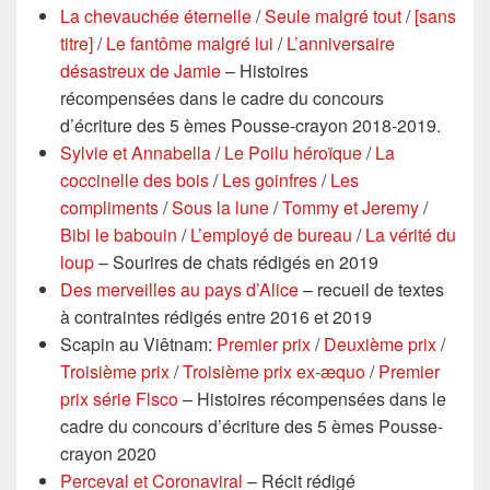
La chevauchée éternelle
/
Seule malgré tout
/
[sans
titre]
/
Le fantôme malgré lui
/
L’anniversaire
désastreux de Jamie
– Histoires
récompensées dans le cadre du concours
d’écriture des 5 èmes Pousse-crayon 2018-2019.
Sylvie et Annabella
/
Le Poilu héroïque
/
La
coccinelle des bois
/
Les goinfres
/
Les
compliments
/
Sous la lune
/
Tommy et Jeremy
/
Bibi le babouin
/
L’employé de bureau
/
La vérité du
loup
– Sourires de chats rédigés en 2019
Des merveilles au pays d’Alice
– recueil de textes
à contraintes rédigés entre 2016 et 2019
Scapin au Viêtnam:
Premier prix
/
Deuxième prix
/
Troisième prix
/
Troisième prix ex-æquo
/
Premier
prix série Flsco
– Histoires récompensées dans le
cadre du concours d’écriture des 5 èmes Pousse-
crayon 2020
Perceval et Coronaviral
– Récit rédigé