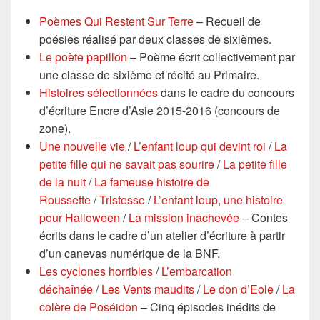
Poèmes Qui Restent Sur Terre
– Recueil de
poésies réalisé par deux classes de sixièmes.
Le poète papillon
– Poème écrit collectivement par
une classe de sixième et récité au Primaire.
Histoires sélectionnées
dans le cadre du concours
d’écriture Encre d’Asie 2015-2016 (concours de
zone).
Une nouvelle vie
/
L’enfant loup qui devint roi
/
La
petite fille qui ne savait pas sourire
/
La petite fille
de la nuit
/
La fameuse histoire de
Roussette
/
Tristesse
/
L’enfant loup, une histoire
pour Halloween
/
La mission inachevée
– Contes
écrits dans le cadre d’un atelier d’écriture à partir
d’un canevas numérique de la BNF.
Les cyclones horribles
/
L’embarcation
déchaînée
/
Les Vents maudits
/
Le don d’Eole
/
La
colère de Poséidon
– Cinq épisodes inédits de