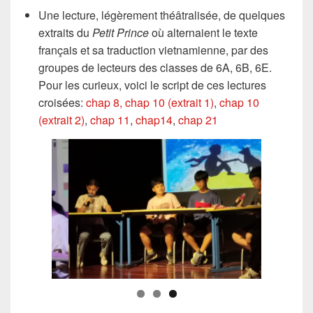
Une lecture, légèrement théâtralisée, de quelques
extraits du
Petit Prince
où alternaient le texte
français et sa traduction vietnamienne, par des
groupes de lecteurs des classes de 6A, 6B, 6E.
Pour les curieux, voici le script de ces lectures
croisées:
chap 8,
chap 10 (extrait 1)
,
chap 10
(extrait 2)
,
chap 11
,
chap14
,
chap 21