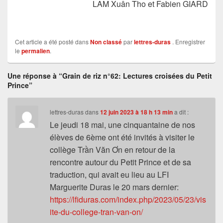
LAM Xuân Tho et Fabien GIARD
Cet article a été posté dans
Non classé
par
lettres-duras
. Enregistrer
le
permalien
.
Une réponse à “Grain de riz n°62: Lectures croisées du Petit
Prince”
lettres-duras
dans
12 juin 2023 à 18 h 13 min
a dit :
Le jeudi 18 mai, une cinquantaine de nos
élèves de 6ème ont été invités à visiter le
collège Trần Văn Ơn en retour de la
rencontre autour du Petit Prince et de sa
traduction, qui avait eu lieu au LFI
Marguerite Duras le 20 mars dernier:
https://lfiduras.com/index.php/2023/05/23/vis
ite-du-college-tran-van-on/