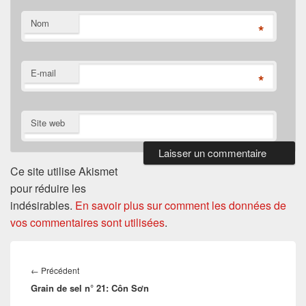
Nom
*
E-mail
*
Site web
Ce site utilise Akismet
pour réduire les
indésirables.
En savoir plus sur comment les données de
vos commentaires sont utilisées
.
Navigation
de
←
Précédent
Article
l’article
Grain de sel n° 21: Côn Sơn
précédent :