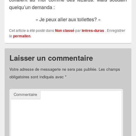
quelqu’un demanda :
« Je peux aller aux toilettes? »
Cet article a été posté dans
Non classé
par
lettres-duras
. Enregistrer
le
permalien
.
Laisser un commentaire
Votre adresse de messagerie ne sera pas publiée.
Les champs
obligatoires sont indiqués avec
*
Commentaire