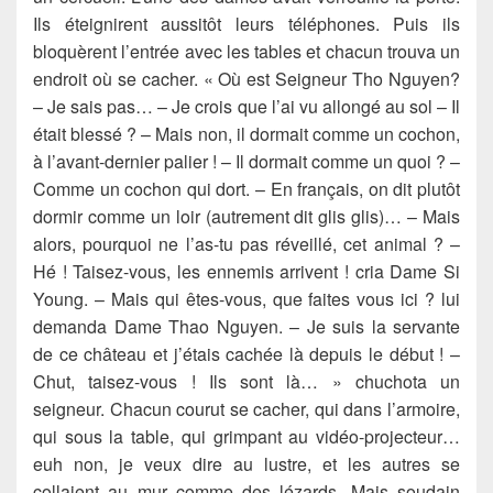
Ils éteignirent aussitôt leurs téléphones. Puis ils
bloquèrent l’entrée avec les tables et chacun trouva un
endroit où se cacher. « Où est Seigneur Tho Nguyen?
– Je sais pas… – Je crois que l’ai vu allongé au sol – Il
était blessé ? – Mais non, il dormait comme un cochon,
à l’avant-dernier palier ! – Il dormait comme un quoi ? –
Comme un cochon qui dort. – En français, on dit plutôt
dormir comme un loir (autrement dit glis glis)… – Mais
alors, pourquoi ne l’as-tu pas réveillé, cet animal ? –
Hé ! Taisez-vous, les ennemis arrivent ! cria Dame Si
Young. – Mais qui êtes-vous, que faites vous ici ? lui
demanda Dame Thao Nguyen. – Je suis la servante
de ce château et j’étais cachée là depuis le début ! –
Chut, taisez-vous ! Ils sont là… » chuchota un
seigneur. Chacun courut se cacher, qui dans l’armoire,
qui sous la table, qui grimpant au vidéo-projecteur…
euh non, je veux dire au lustre, et les autres se
collaient au mur comme des lézards. Mais soudain